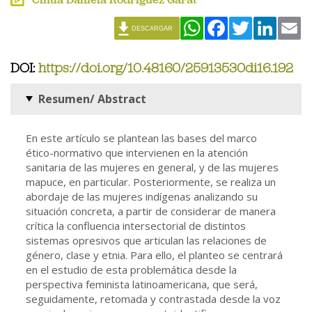
WhatsApp
Facebook
Twitter
Linked
Em
DESCARGAR
DOI:
https://doi.org/10.48160/25913530di16.192
Resumen/ Abstract
En este artículo se plantean las bases del marco
ético-normativo que intervienen en la atención
sanitaria de las mujeres en general, y de las mujeres
mapuce, en particular. Posteriormente, se realiza un
abordaje de las mujeres indígenas analizando su
situación concreta, a partir de considerar de manera
crítica la confluencia intersectorial de distintos
sistemas opresivos que articulan las relaciones de
género, clase y etnia. Para ello, el planteo se centrará
en el estudio de esta problemática desde la
perspectiva feminista latinoamericana, que será,
seguidamente, retomada y contrastada desde la voz