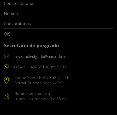
Comité Editorial
Números
Convocatorias
OJS
Secretaría de posgrado
revistadivulgatio@unq.edu.ar
(+54 11) 43657100 int. 5383
Roque Saenz Peña 352 Of. 71
Bernal, Buenos Aires - ARG
Horario de atención:
Lunes a viernes de 9 a 16 hs.