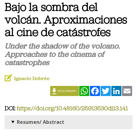
Bajo la sombra del
volcán. Aproximaciones
al cine de catástrofes
Under the shadow of the volcano.
Approaches to the cinema of
catastrophes
Ignacio Dobrée
WhatsApp
Facebook
Twitter
Linked
Em
DESCARGAR
DOI:
https://doi.org/10.48160/25913530di13.141
Resumen/ Abstract