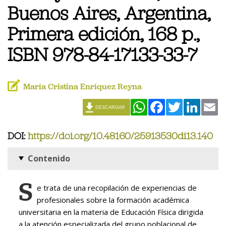
Buenos Aires, Argentina,
Primera edición, 168 p.,
ISBN 978-84-17133-33-7
María Cristina Enríquez Reyna
WhatsApp
Facebook
Twitter
Linked
Em
DESCARGAR
DOI:
https://doi.org/10.48160/25913530di13.140
Contenido
S
e trata de una recopilación de experiencias de
profesionales sobre la formación académica
universitaria en la materia de Educación Física dirigida
a la atención especializada del grupo poblacional de