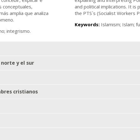
as conceptuales,
and political implications. It i
 más amplia que analiza
the PTS´s (Socialist Workers 
nómeno.
Keywords:
Islamism; Islam; f
mo; integrismo.
 norte y el sur
bres cristianos