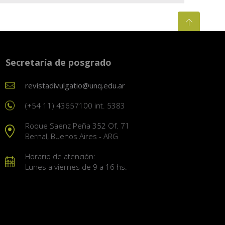
Secretaría de posgrado
revistadivulgatio@unq.edu.ar
(+54 11) 43657100 int. 5383
Roque Saenz Peña 352 Of. 71
Bernal, Buenos Aires - ARG
Horario de atención:
Lunes a viernes de 9 a 16 hs.