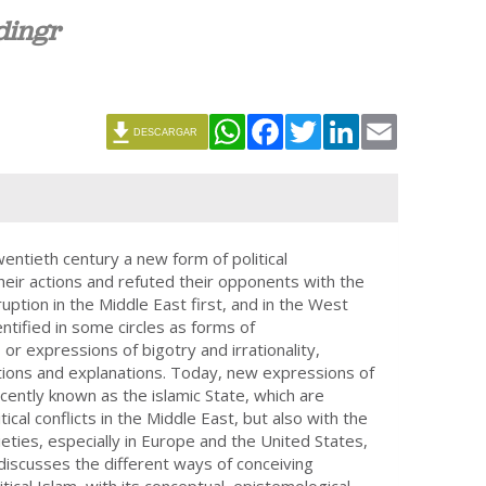
dingr
WhatsApp
Facebook
Twitter
LinkedIn
Email
DESCARGAR
wentieth century a new form of political
their actions and refuted their opponents with the
uption in the Middle East first, and in the West
identified in some circles as forms of
or expressions of bigotry and irrationality,
tions and explanations. Today, new expressions of
ently known as the islamic State, which are
ical conflicts in the Middle East, but also with the
eties, especially in Europe and the United States,
e discusses the different ways of conceiving
itical Islam, with its conceptual, epistemological