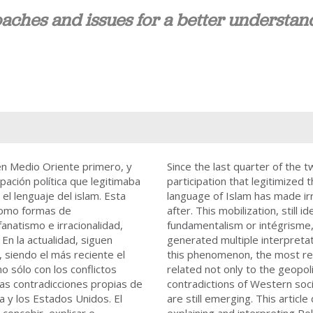
oaches and issues for a better understan
 en Medio Oriente primero, y
Since the last quarter of the t
ación política que legitimaba
participation that legitimized 
el lenguaje del islam. Esta
language of Islam has made irr
 como formas de
after. This mobilization, still 
natismo e irracionalidad,
fundamentalism or intégrisme, 
En la actualidad, siguen
generated multiple interpreta
siendo el más reciente el
this phenomenon, the most rec
o sólo con los conflictos
related not only to the geopolit
las contradicciones propias de
contradictions of Western soci
 y los Estados Unidos. El
are still emerging. This articl
concebir, explicar e
explaining and interpreting Pol