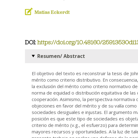
Matías Eckerdt
DOI:
https://doi.org/10.48160/25913530di1
Resumen/ Abstract
El objetivo del texto es reconstruir la tesis de Joh
mérito como criterio distributivo. En consecuencia
la exclusión del mérito como criterio normativo de 
norma de equidad o distribución equitativa de las 
cooperación. Asimismo, la perspectiva normativa 
objeciones en favor del mérito y de su valía como c
sociedades desiguales e injustas. El argumento má
posición es que este tipo de sociedades es objet
criterio de mérito (v.g., el esfuerzo) para deter
mayores recursos y oportunidades. A la luz de tal
presente trabajo se realiza una defensa de la pos