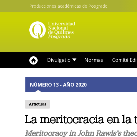
Producciones académicas de Posgrado
Divulgatio
Normas
Comité Edi
NÚMERO 13 - AÑO 2020
Artículos
La meritocracia en la 
Meritocracy in John Rawls’s theor