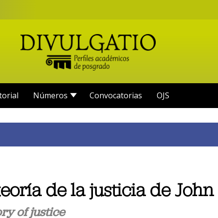
torial
Números
Convocatorias
OJS
teoría de la justicia de Joh
y of justice