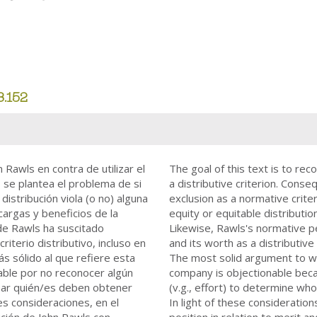
3.152
n Rawls en contra de utilizar el
The goal of this text is to rec
, se plantea el problema de si
a distributive criterion. Cons
distribución viola (o no) alguna
exclusion as a normative criter
cargas y beneficios de la
equity or equitable distributi
de Rawls ha suscitado
Likewise, Rawls's normative pe
riterio distributivo, incluso en
and its worth as a distributive
s sólido al que refiere esta
The most solid argument to whi
able por no reconocer algún
company is objectionable beca
minar quién/es deben obtener
(v.g., effort) to determine wh
es consideraciones, en el
In light of these consideratio
ición de John Rawls con
position in relation to merit and