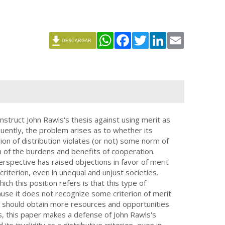
WhatsApp
Facebook
Twitter
LinkedIn
Email
DESCARGAR
onstruct John Rawls's thesis against using merit as
equently, the problem arises as to whether its
ion of distribution violates (or not) some norm of
on of the burdens and benefits of cooperation.
rspective has raised objections in favor of merit
 criterion, even in unequal and unjust societies.
ch this position refers is that this type of
use it does not recognize some criterion of merit
o should obtain more resources and opportunities.
ns, this paper makes a defense of John Rawls's
 its invalidity as a distributive criterion, even in