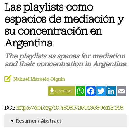
Las playlists como
espacios de mediación y
su concentración en
Argentina
The playlists as spaces for mediation
and their concentration in Argentina
Nahuel Marcelo Olguin
WhatsApp
Facebook
Twitter
Linked
Em
DESCARGAR
DOI:
https://doi.org/10.48160/25913530di13.148
Resumen/ Abstract