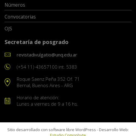
Números
Convocatorias
OJS
Secretaría de posgrado
revistadivulgatio@unq.edu.ar
(+54 11) 43657100 int. 5383
Roque Saenz Peña 352 Of. 71
Bernal, Buenos Aires - ARG
Horario de atención:
Lunes a viernes de 9 a 16 hs.
Sitio desarrollado con software libre WordPress - Desarrollo Web:
Estudio Comonbyte