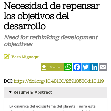
Necesidad de repensar
los objetivos del
desarrollo
Need for rethinking development
objectives
Vera Mignaqui
WhatsApp
Facebook
Twitter
Linked
Em
DESCARGAR
DOI:
https://doi.org/10.48160/25913530di10.119
Resúmen/ Abstract
La dinámica del ecosistema del planeta Tierra está