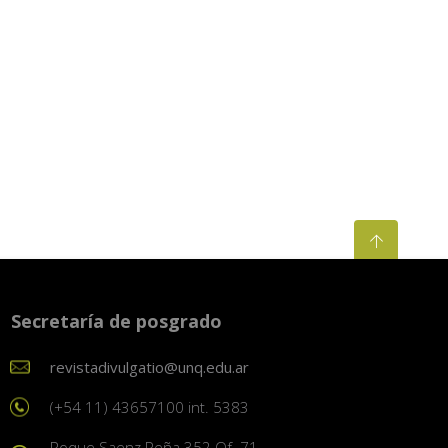
Secretaría de posgrado
revistadivulgatio@unq.edu.ar
(+54 11) 43657100 int. 5383
Roque Saenz Peña 352 Of. 71