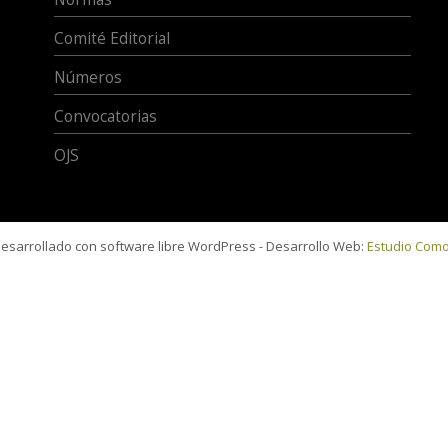
Comité Editorial
Números
Convocatorias
OJS
 desarrollado con software libre WordPress - Desarrollo Web:
Estudio Com