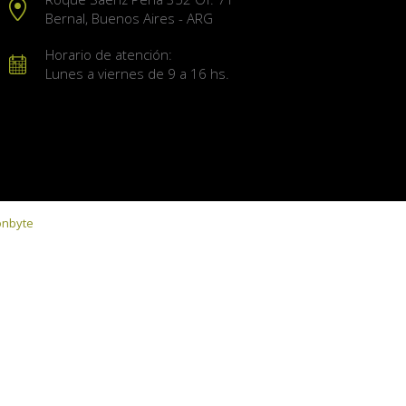
Bernal, Buenos Aires - ARG
Horario de atención:
Lunes a viernes de 9 a 16 hs.
onbyte