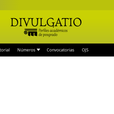
torial
Números
Convocatorias
OJS