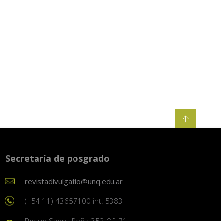
Secretaría de posgrado
revistadivulgatio@unq.edu.ar
(+54 11) 43657100 int. 5383
Roque Saenz Peña 352 Of. 71