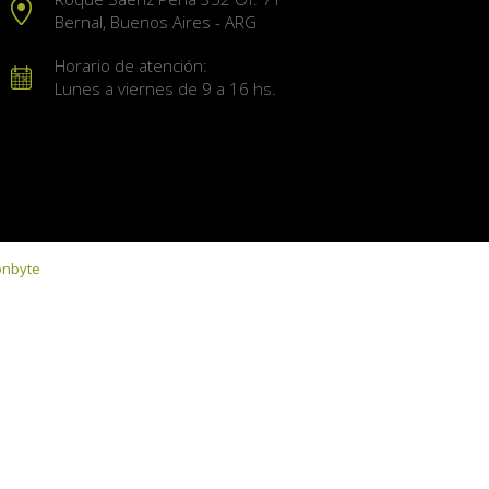
Bernal, Buenos Aires - ARG
Horario de atención:
Lunes a viernes de 9 a 16 hs.
onbyte