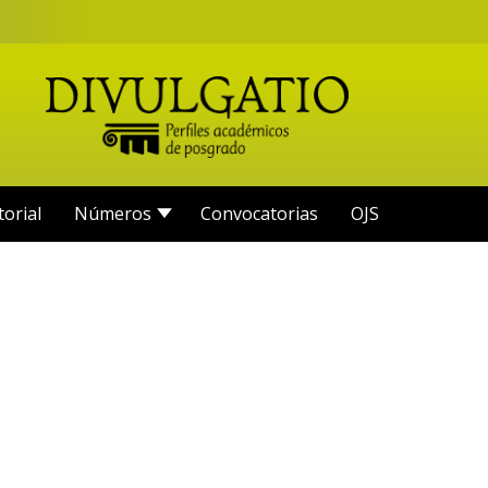
torial
Números
Convocatorias
OJS