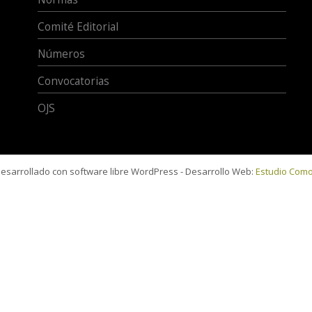
Comité Editorial
Números
Convocatorias
OJS
 desarrollado con software libre WordPress - Desarrollo Web:
Estudio Com