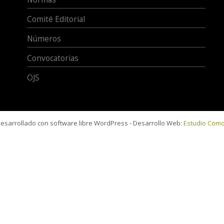
Comité Editorial
Números
Convocatorias
OJS
 desarrollado con software libre WordPress - Desarrollo Web:
Estudio Com