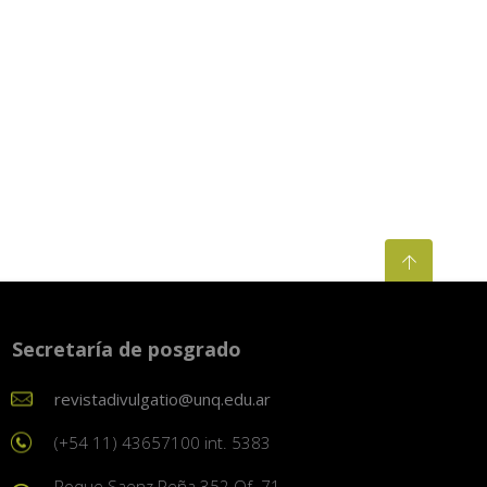
Secretaría de posgrado
revistadivulgatio@unq.edu.ar
(+54 11) 43657100 int. 5383
Roque Saenz Peña 352 Of. 71