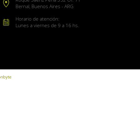
Bernal, Buenos Aires - ARG
Horario de atención:
Lunes a viernes de 9 a 16 hs.
onbyte