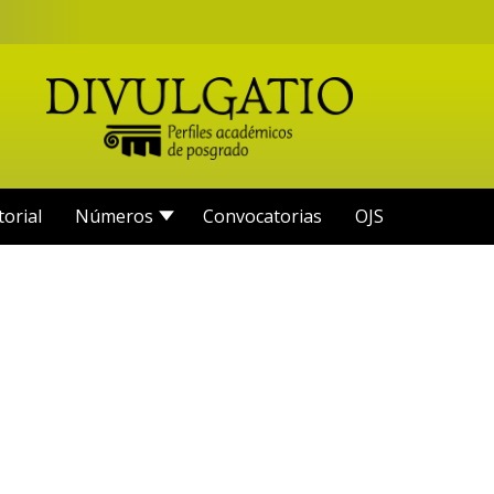
torial
Números
Convocatorias
OJS