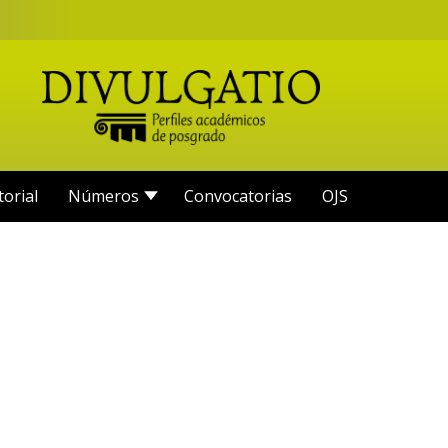
torial
Números
Convocatorias
OJS