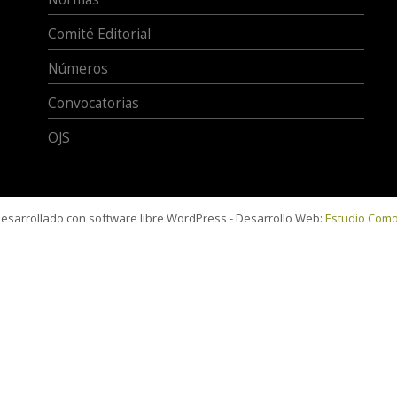
Comité Editorial
Números
Convocatorias
OJS
 desarrollado con software libre WordPress - Desarrollo Web:
Estudio Com