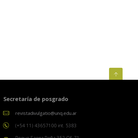
Secretaría de posgrado
revistadivulgatio@unq.edu.ar
(+54 11) 43657100 int. 5383
Roque Saenz Peña 352 Of. 71