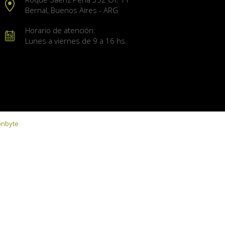
Bernal, Buenos Aires - ARG
Horario de atención:
Lunes a viernes de 9 a 16 hs.
onbyte