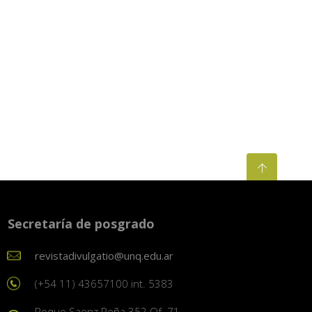
Secretaría de posgrado
revistadivulgatio@unq.edu.ar
(+54 11) 43657100 int. 5383
Roque Saenz Peña 352 Of. 71