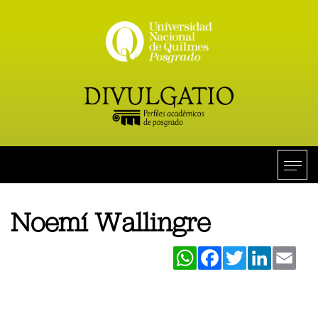
Noemí Wallingre
WhatsApp
Facebook
Twitter
LinkedIn
Ema