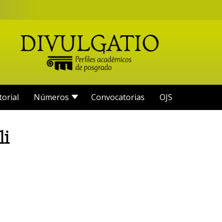
torial
Números
Convocatorias
OJS
li