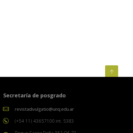
Secretaría de posgrado
revistadivulgatio@unq.edu.ar
(+54 11) 43657100 int. 5383
Roque Saenz Peña 352 Of. 71