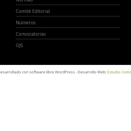
Comité Editorial
Números
Convocatorias
OJS
 desarrollado con software libre WordPress - Desarrollo Web:
Estudio Com