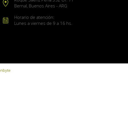
Bernal, Buenos Aires - ARG
Horario de atención:
Lunes a viernes de 9 a 16 hs.
onbyte