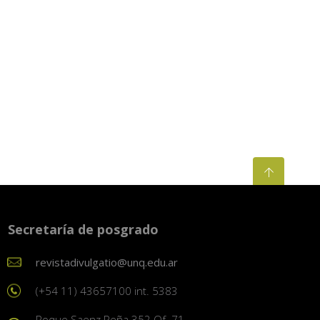
Secretaría de posgrado
revistadivulgatio@unq.edu.ar
(+54 11) 43657100 int. 5383
Roque Saenz Peña 352 Of. 71