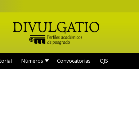
torial
Números
Convocatorias
OJS