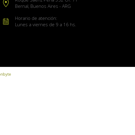
Bernal, Buenos Aires - ARG
Horario de atención:
Lunes a viernes de 9 a 16 hs.
onbyte