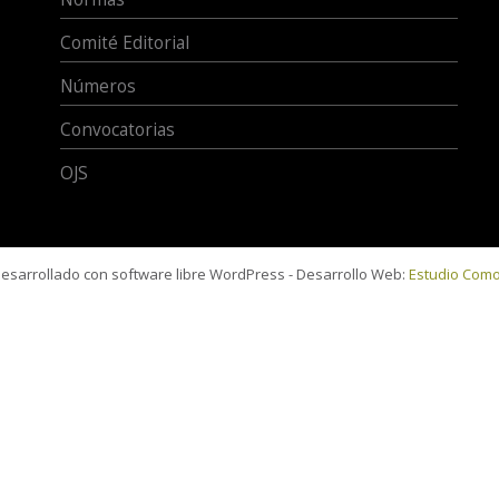
Comité Editorial
Números
Convocatorias
OJS
 desarrollado con software libre WordPress - Desarrollo Web:
Estudio Com