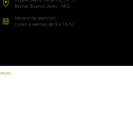
Bernal, Buenos Aires - ARG
Horario de atención:
Lunes a viernes de 9 a 16 hs.
onbyte