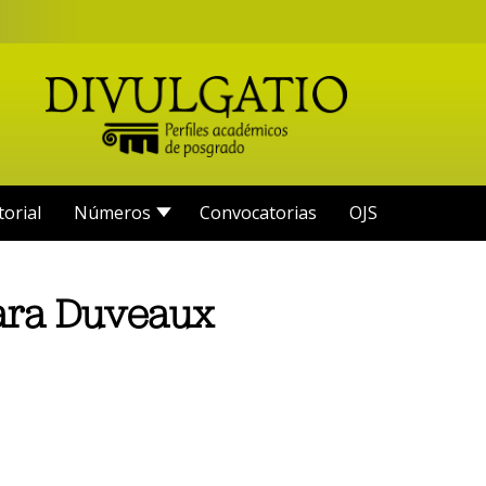
torial
Números
Convocatorias
OJS
ara Duveaux