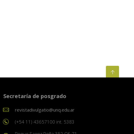
Secretaría de posgrado
revistadivulgatio@unq.edu.ar
(+54 11) 43657100 int. 5383
Roque Saenz Peña 352 Of. 71