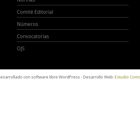
Comité Editorial
Números
Convocatorias
OJS
 desarrollado con software libre WordPress - Desarrollo Web:
Estudio Com