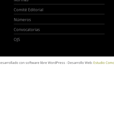
Comité Editorial
Números
Convocatorias
OJS
 desarrollado con software libre WordPress - Desarrollo Web:
Estudio Com