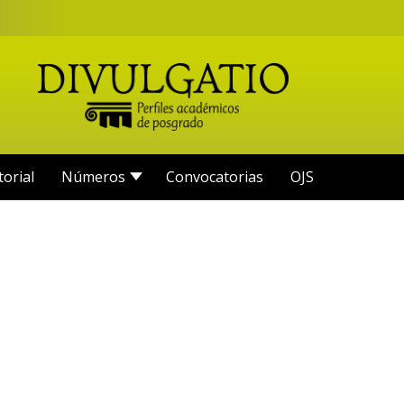
torial
Números
Convocatorias
OJS