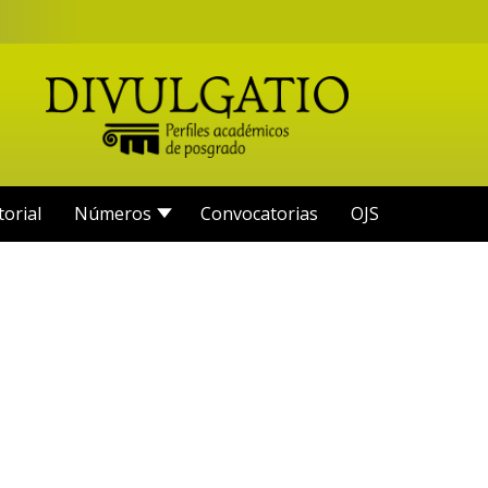
torial
Números
Convocatorias
OJS