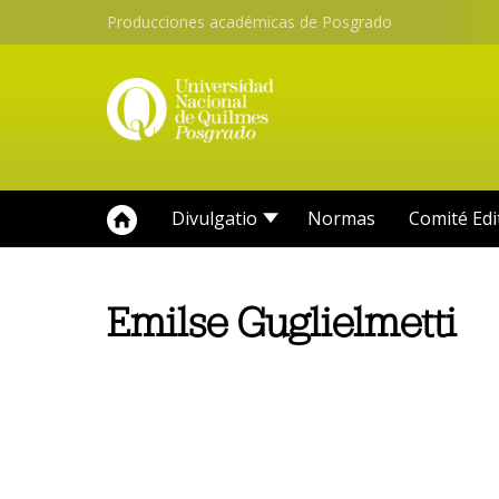
Producciones académicas de Posgrado
Divulgatio
Normas
Comité Edi
Emilse Guglielmetti