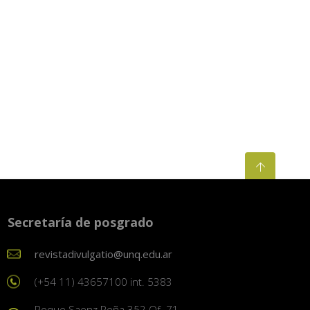
Secretaría de posgrado
revistadivulgatio@unq.edu.ar
(+54 11) 43657100 int. 5383
Roque Saenz Peña 352 Of. 71