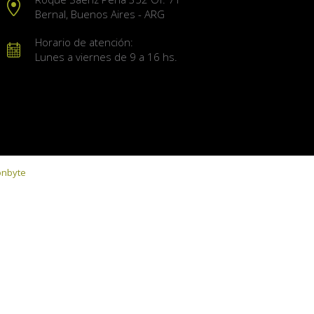
Bernal, Buenos Aires - ARG
Horario de atención:
Lunes a viernes de 9 a 16 hs.
onbyte