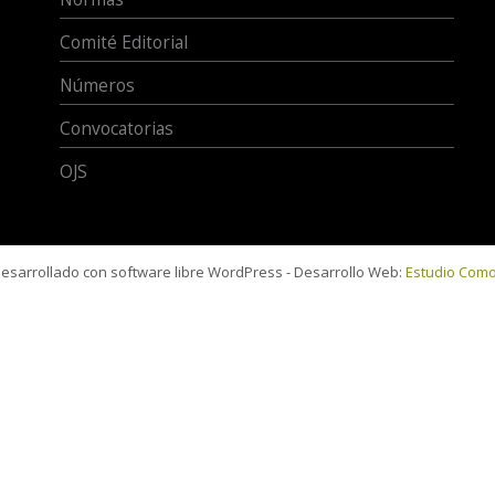
Comité Editorial
Números
Convocatorias
OJS
 desarrollado con software libre WordPress - Desarrollo Web:
Estudio Com