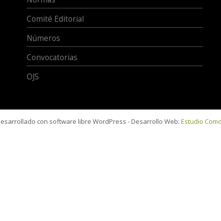
Comité Editorial
Números
Convocatorias
OJS
 desarrollado con software libre WordPress - Desarrollo Web:
Estudio Com