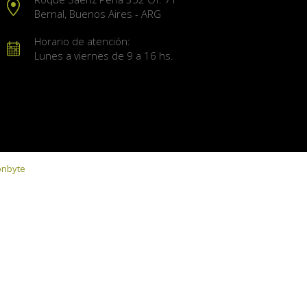
Bernal, Buenos Aires - ARG
Horario de atención:
Lunes a viernes de 9 a 16 hs.
onbyte