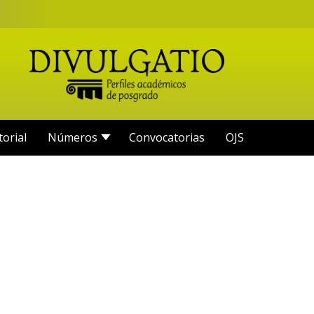
torial
Números
Convocatorias
OJS