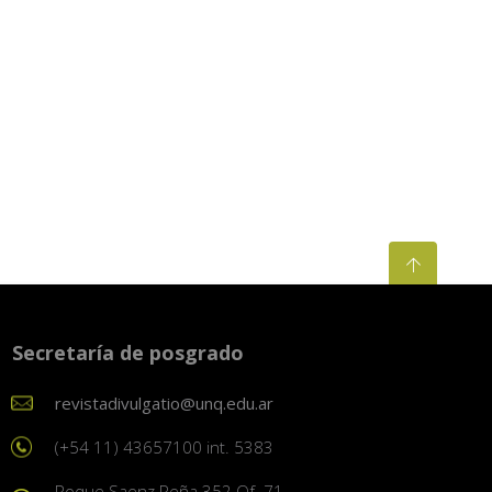
Secretaría de posgrado
revistadivulgatio@unq.edu.ar
(+54 11) 43657100 int. 5383
Roque Saenz Peña 352 Of. 71