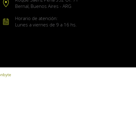
Bernal, Buenos Aires - ARG
Horario de atención:
Lunes a viernes de 9 a 16 hs.
onbyte