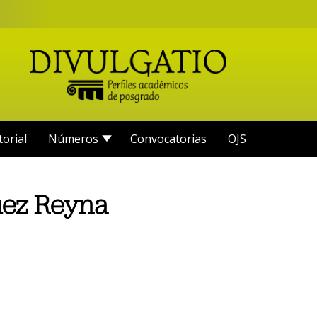
torial
Números
Convocatorias
OJS
uez Reyna