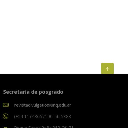
Secretaría de posgrado
revistadivulgatio@unq.edu.ar
(+54 11) 43657100 int. 5383
Roque Saenz Peña 352 Of. 71