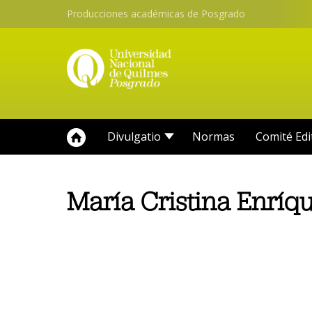
Producciones académicas de Posgrado
Divulgatio
Normas
Comité Edi
María Cristina Enríq