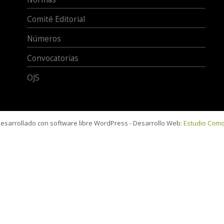
Comité Editorial
Números
Convocatorias
OJS
 desarrollado con software libre WordPress - Desarrollo Web:
Estudio Com