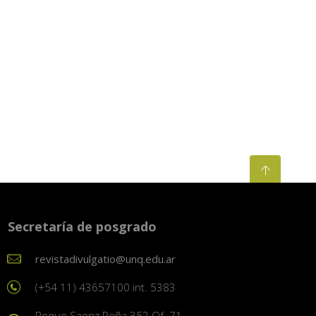
Secretaría de posgrado
revistadivulgatio@unq.edu.ar
(+54 11) 43657100 int. 5383
Roque Saenz Peña 352 Of. 71