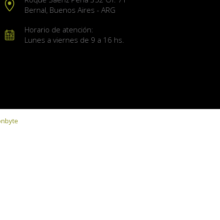
Bernal, Buenos Aires - ARG
Horario de atención:
Lunes a viernes de 9 a 16 hs.
onbyte