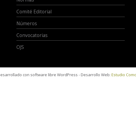
Comité Editorial
Números
Convocatorias
OJS
 desarrollado con software libre WordPress - Desarrollo Web:
Estudio Com