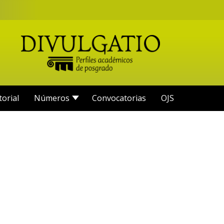
torial
Números
Convocatorias
OJS