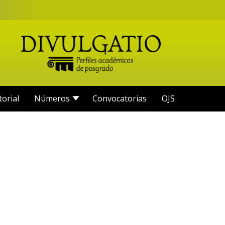
torial
Números
Convocatorias
OJS