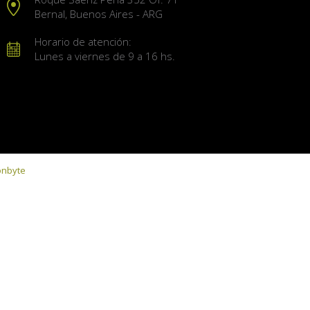
Bernal, Buenos Aires - ARG
Horario de atención:
Lunes a viernes de 9 a 16 hs.
onbyte