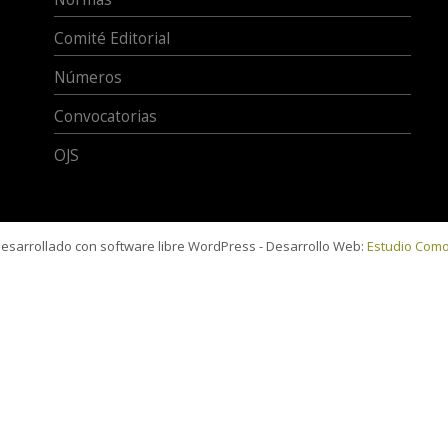
Comité Editorial
Números
Convocatorias
OJS
 desarrollado con software libre WordPress - Desarrollo Web:
Estudio Com