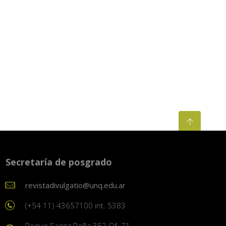
Secretaría de posgrado
revistadivulgatio@unq.edu.ar
(+54 11) 43657100 int. 5383
Roque Saenz Peña 352 Of. 71