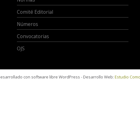
Comité Editorial
Números
Convocatorias
OJS
 desarrollado con software libre WordPress - Desarrollo Web:
Estudio Com