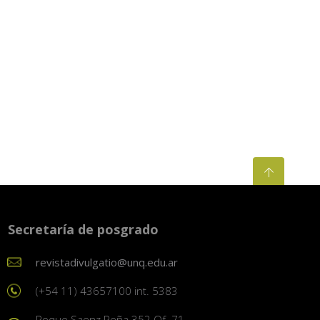
Secretaría de posgrado
revistadivulgatio@unq.edu.ar
(+54 11) 43657100 int. 5383
Roque Saenz Peña 352 Of. 71