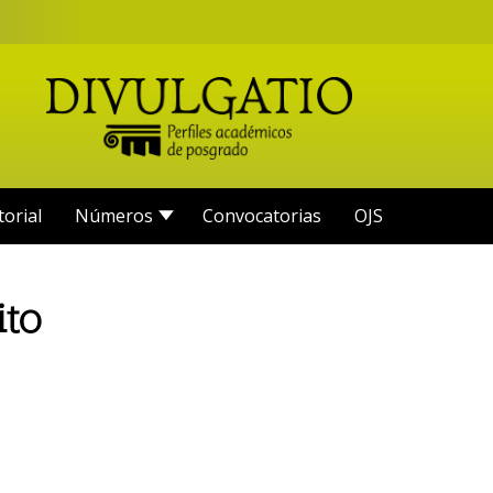
torial
Números
Convocatorias
OJS
ito