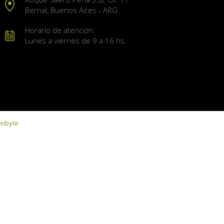
Bernal, Buenos Aires - ARG
Horario de atención:
Lunes a viernes de 9 a 16 hs.
onbyte