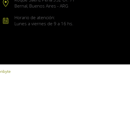
Bernal, Buenos Aires - ARG
Horario de atención:
Lunes a viernes de 9 a 16 hs.
onbyte