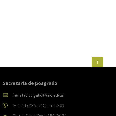
Secretaría de posgrado
revistadivulgatio@unq.edu.ar
(+54 11) 43657100 int. 5383
Roque Saenz Peña 352 Of. 71