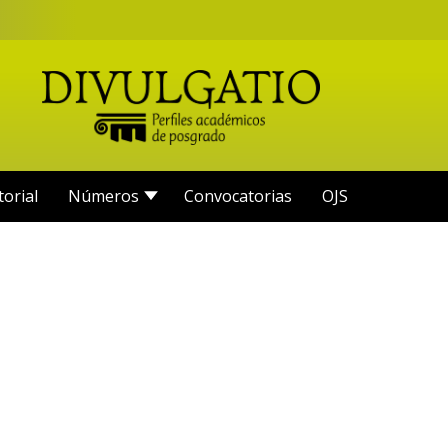
torial
Números
Convocatorias
OJS