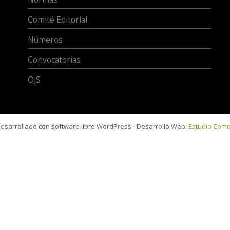
Comité Editorial
Números
Convocatorias
OJS
 desarrollado con software libre WordPress - Desarrollo Web:
Estudio Com