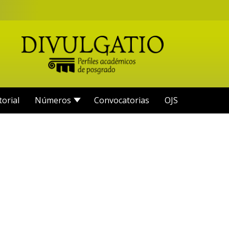
torial
Números
Convocatorias
OJS