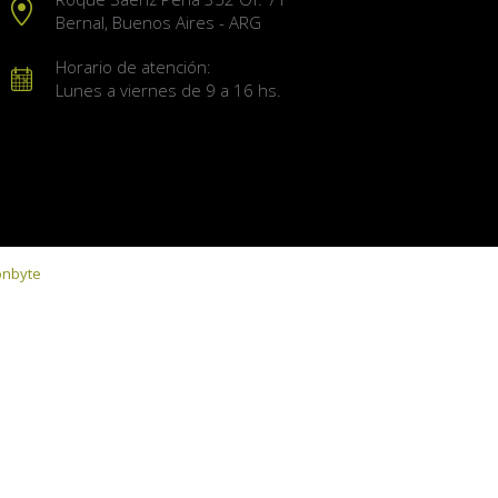
Bernal, Buenos Aires - ARG
Horario de atención:
Lunes a viernes de 9 a 16 hs.
onbyte