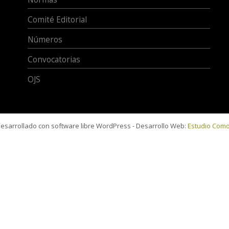
Comité Editorial
Números
Convocatorias
OJS
 desarrollado con software libre WordPress - Desarrollo Web:
Estudio Com