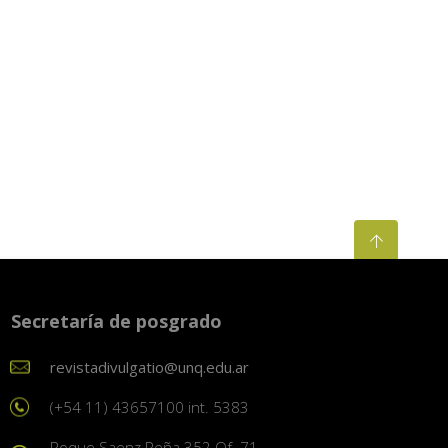
Secretaría de posgrado
revistadivulgatio@unq.edu.ar
(+54 11) 43657100 int. 5383
Roque Saenz Peña 352 Of. 71