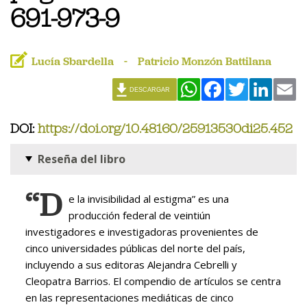
691-973-9
Lucía Sbardella
Patricio Monzón Battilana
WhatsApp
Facebook
Twitter
Linked
Em
DESCARGAR
DOI:
https://doi.org/10.48160/25913530di25.452
Reseña del libro
“D
e la invisibilidad al estigma”
es una
producción federal de veintiún
investigadores e investigadoras provenientes de
cinco universidades públicas del norte del país,
incluyendo a sus editoras Alejandra Cebrelli y
Cleopatra Barrios. El compendio de artículos se centra
en las representaciones mediáticas de cinco