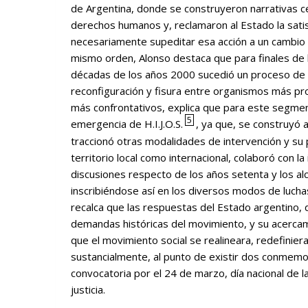
de Argentina, donde se construyeron narrativas c
derechos humanos y, reclamaron al Estado la sati
necesariamente supeditar esa acción a un cambio 
mismo orden, Alonso destaca que para finales de 
décadas de los años 2000 sucedió un proceso de 
reconfiguración y fisura entre organismos más pr
más confrontativos, explica que para este segmen
5
emergencia de H.I.J.O.S.
, ya que, se construyó 
traccionó otras modalidades de intervención y su p
territorio local como internacional, colaboró con la
discusiones respecto de los años setenta y los alca
inscribiéndose así en los diversos modos de luch
recalca que las respuestas del Estado argentino, 
demandas históricas del movimiento, y su acercami
que el movimiento social se realineara, redefinier
sustancialmente, al punto de existir dos conmemor
convocatoria por el 24 de marzo, día nacional de l
justicia.