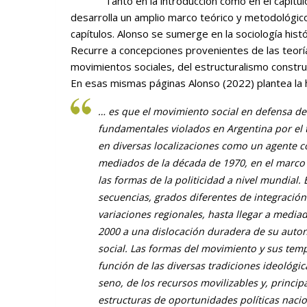
Tanto en la introducción como en el capítulo 1 de está obra, Alonso
desarrolla un amplio marco teórico y metodológic
capítulos. Alonso se sumerge en la sociología históri
Recurre a concepciones provenientes de las teorí
movimientos sociales, del estructuralismo constructi
En esas mismas páginas Alonso (2022) plantea la hi
… es que el movimiento social en defensa 
fundamentales violados en Argentina por el 
en diversas localizaciones como un agente c
mediados de la década de 1970, en el marco
las formas de la politicidad a nivel mundial. 
secuencias, grados diferentes de integració
variaciones regionales, hasta llegar a media
2000 a una dislocación duradera de su aut
social. Las formas del movimiento y sus tem
función de las diversas tradiciones ideológi
seno, de los recursos movilizables y, princi
estructuras de oportunidades políticas nacio