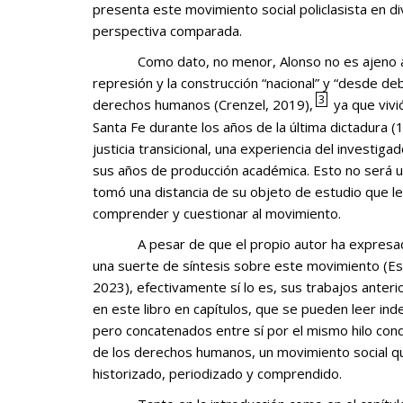
presenta este movimiento social policlasista en di
perspectiva comparada.
Como dato, no menor, Alonso no es ajeno a la historia de la dictadura, la
represión y la construcción “nacional” y “desde d
3
derechos humanos (Crenzel, 2019),
ya que vivió
Santa Fe durante los años de la última dictadura 
justicia transicional, una experiencia del investi
sus años de producción académica. Esto no será un
tomó una distancia de su objeto de estudio que le 
comprender y cuestionar al movimiento.
A pesar de que el propio autor ha expresado que no pensó su libro como
una suerte de síntesis sobre este movimiento (E
2023), efectivamente sí lo es, sus trabajos anter
en este libro en capítulos, que se pueden leer in
pero concatenados entre sí por el mismo hilo con
de los derechos humanos, un movimiento social qu
historizado, periodizado y comprendido.