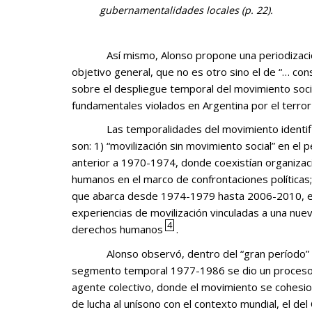
gubernamentalidades locales (p. 22).
Así mismo, Alonso propone una periodización acorde con la hipótesis y
objetivo general, que no es otro sino el de “… cons
sobre el despliegue temporal del movimiento soc
fundamentales violados en Argentina por el terror 
Las temporalidades del movimiento identificado por Alonso, a saber,
son: 1) “movilización sin movimiento social” en el
anterior a 1970-1974, donde coexistían organiza
humanos en el marco de confrontaciones políticas;
que abarca desde 1974-1979 hasta 2006-2010, en
experiencias de movilización vinculadas a una nue
4
derechos humanos
.
Alonso observó, dentro del “gran período” 1974-2010, que durante el
segmento temporal 1977-1986 se dio un proceso d
agente colectivo, donde el movimiento se cohesio
de lucha al unísono con el contexto mundial, el de