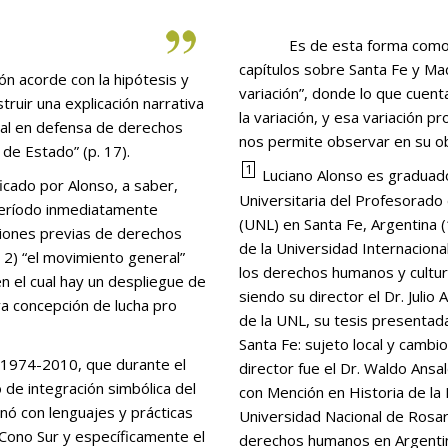
Es de esta forma como Luciano Alonso demuestra, a través de los
capítulos sobre Santa Fe y Madr
variación”, donde lo que cuenta
truir una explicación narrativa
la variación, y esa variación 
ial en defensa de derechos
nos permite observar en su o
de Estado” (p. 17).
1
Luciano Alonso es graduado
Universitaria del Profesorado 
 período inmediatamente
(UNL) en Santa Fe, Argentina 
ciones previas de derechos
de la Universidad Internaciona
 2) “el movimiento general”
los derechos humanos y cultura
 el cual hay un despliegue de
siendo su director el Dr. Julio
va concepción de lucha pro
de la UNL, su tesis presentad
Santa Fe: sujeto local y cambi
director fue el Dr. Waldo Ansa
e integración simbólica del
con Mención en Historia de la
nó con lenguajes y prácticas
Universidad Nacional de Rosari
l Cono Sur y específicamente el
derechos humanos en Argentin