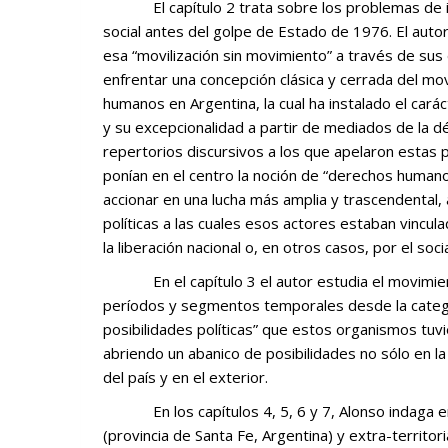
El capítulo 2 trata sobre los problemas de identificación del movimiento
social antes del golpe de Estado de 1976. El autor
esa “movilización sin movimiento” a través de sus
enfrentar una concepción clásica y cerrada del mo
humanos en Argentina, la cual ha instalado el car
y su excepcionalidad a partir de mediados de la 
repertorios discursivos a los que apelaron estas
ponían en el centro la noción de “derechos humano
accionar en una lucha más amplia y trascendental,
políticas a las cuales esos actores estaban vincul
la liberación nacional o, en otros casos, por el soci
En el capítulo 3 el autor estudia el movimiento de conjunto en sus varios
períodos y segmentos temporales desde la catego
posibilidades políticas” que estos organismos tuvi
abriendo un abanico de posibilidades no sólo en la
del país y en el exterior.
En los capítulos 4, 5, 6 y 7, Alonso indaga en las variaciones locales
(provincia de Santa Fe, Argentina) y extra-territor