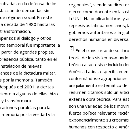
entradas en la defensa de los
regionales”, siendo su directo
sfacción de demandas sin
ejerce como docente en las cát
de régimen social. En este
la UNL. Ha publicado libros y 
la década de 1980 hasta las
represivos latinoamericanos, la
transformación,
gobiernos autoritarios a la glob
opensos al diálogo y otros
derechos humanos en diversas
to temporal fue importante la
2
En el transcurso de su lib
a partir de agendas propias,
teoría de los sistemas-mundo
resencia pública, tanto en el
teórico a su tesis e incluirla 
 instalación de nuevas
América Latina, específicamen
nces de la dictadura militar,
conformándose agrupaciones pa
as por la memoria. También
aniquilamiento sistemático de 
después del 2001, a ciertas
resumen citamos solo un artícu
ento a algunas de ellas, hizo
extensa obra teórica. Para és
a y transformara
son una variedad de los movi
aciones paralelas para la
fuerza política relevante reci
a memoria por la verdad y la
exponencialmente su crecimien
humanos con respecto a Améric