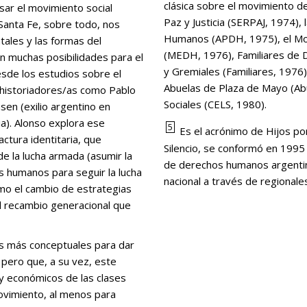
clásica sobre el movimiento d
nsar el movimiento social
Paz y Justicia (SERPAJ, 1974)
. Santa Fe, sobre todo, nos
Humanos (APDH, 1975), el Mo
tales y las formas del
(MEDH, 1976), Familiares de 
in muchas posibilidades para el
y Gremiales (Familiares, 197
esde los estudios sobre el
Abuelas de Plaza de Mayo (Abu
de historiadores/as como Pablo
Sociales (CELS, 1980).
nsen (exilio argentino en
ia). Alonso explora ese
5
Es el acrónimo de Hijos por l
ctura identitaria, que
Silencio, se conformó en 1995
 de la lucha armada (asumir la
de derechos humanos argentin
 humanos para seguir la lucha
nacional a través de regionale
omo el cambio de estrategias
del recambio generacional que
, pero que, a su vez, este
 y económicos de las clases
movimiento, al menos para