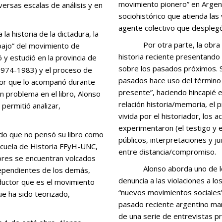
movimiento pionero” en Argenti
versas escalas de análisis y en
sociohistórico que atienda las
agente colectivo que desplegó 
Por otra parte, la obra de Luciano Alonso forma parte del campo de la
ebajo” del movimiento de
historia reciente presentando 
 y estudió en la provincia de
sobre los pasados próximos. S
(1974-1983) y el proceso de
pasados hace uso del término 
gador que lo acompañó durante
presente”, haciendo hincapié 
 problema en el libro, Alonso
relación historia/memoria, el 
permitió analizar,
vivida por el historiador, los 
experimentaron (el testigo y e
públicos, interpretaciones y ju
scuela de Historia FFyH-UNC,
entre distancia/compromiso.
iores se encuentran volcados
Alonso aborda uno de los temas fundantes de este campo como lo es la
dependientes de los demás,
denuncia a las violaciones a 
ductor que es el movimiento
“nuevos movimientos sociales”.
e ha sido teorizado,
pasado reciente argentino marc
de una serie de entrevistas p