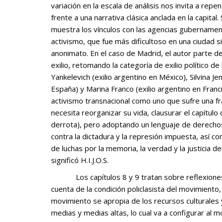
variación en la escala de análisis nos invita a repe
frente a una narrativa clásica anclada en la capital
muestra los vínculos con las agencias gubernamen
activismo, que fue más dificultoso en una ciudad s
anonimato. En el caso de Madrid, el autor parte d
exilio, retomando la categoría de exilio político 
Yankelevich (exilio argentino en México), Silvina Je
España) y Marina Franco (exilio argentino en Franc
activismo transnacional como uno que sufre una fra
necesita reorganizar su vida, clausurar el capítulo
derrota), pero adoptando un lenguaje de derechos
contra la dictadura y la represión impuesta, así c
de luchas por la memoria, la verdad y la justicia 
significó H.I.J.O.S.
Los capítulos 8 y 9 tratan sobre reflexiones más conceptuales para dar
cuenta de la condición policlasista del movimiento
movimiento se apropia de los recursos culturales
medias y medias altas, lo cual va a configurar al 