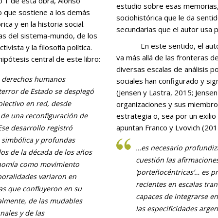
estudio sobre esas memorias, 
o que sostiene a los demás
sociohistórica que le da senti
ca y en la historia social.
secundarias que el autor usa
as del sistema-mundo, de los
En este sentido, el autor entiende que su objeto de estudio es amplio y
vista y la filosofía política.
va más allá de las fronteras d
pótesis central de este libro:
diversas escalas de análisis p
de derechos humanos
sociales han configurado y sig
terror de Estado se desplegó
(
Jensen y Lastra, 2015; Jensen 
olectivo en red, desde
organizaciones y sus miembros
 de una reconfiguración de
estrategia o, sea por un exil
apuntan Franco y Lvovich (201
Ese desarrollo registró
n simbólica y profundas
…
es necesario profundi
dos de la década de los años
cuestión las afirmacione
onomía como movimiento
‘porteñocéntricas’… es p
poralidades variaron en
recientes en escalas tra
cas que confluyeron en su
capaces de integrarse en
palmente, de las mudables
las especificidades argent
nales y de las