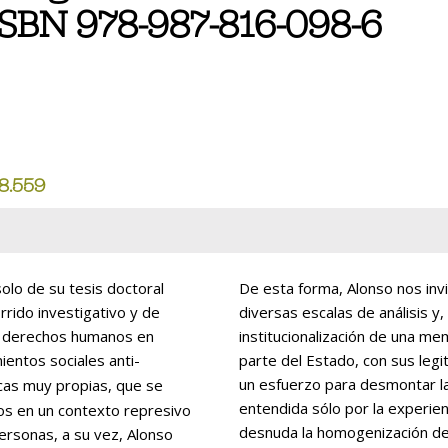
 ISBN 978-987-816-098-6
8.559
solo de su tesis doctoral
De esta forma, Alonso nos invita a pensar el movimiento social en plural, en
rrido investigativo y de
diversas escalas de análisis y
s derechos humanos en
institucionalización de una m
ientos sociales anti-
parte del Estado, con sus legi
un esfuerzo para desmontar la
icas muy propias, que se
entendida sólo por la experienc
os en un contexto represivo
desnuda la homogenización del
personas, a su vez, Alonso