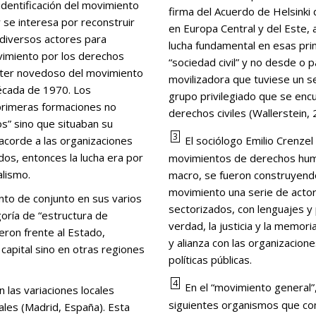
firma del Acuerdo de Helsinki
 se interesa por reconstruir
en Europa Central y del Este, 
 diversos actores para
lucha fundamental en esas pri
vimiento por los derechos
“sociedad civil” y no desde o 
ácter novedoso del movimiento
movilizadora que tuviese un se
década de 1970. Los
grupo privilegiado que se encu
 primeras formaciones no
derechos civiles (Wallerstein,
s” sino que situaban su
3
 acorde a las organizaciones
El sociólogo Emilio Crenzel
ados, entonces la lucha era por
movimientos de derechos human
alismo.
macro, se fueron construyend
movimiento una serie de actores
sectorizados, con lenguajes y 
ría de “estructura de
verdad, la justicia y la memor
eron frente al Estado,
y alianza con las organizacio
 capital sino en otras regiones
políticas públicas.
4
En el “movimiento general”
siguientes organismos que con
iales (Madrid, España). Esta