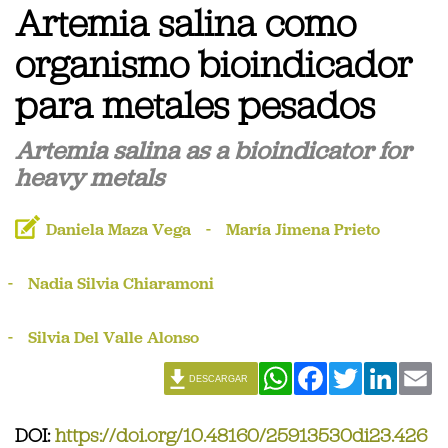
Artemia salina como
organismo bioindicador
para metales pesados
Artemia salina as a bioindicator for
heavy metals
Daniela Maza Vega
María Jimena Prieto
Nadia Silvia Chiaramoni
Silvia Del Valle Alonso
WhatsApp
Facebook
Twitter
Linked
Em
DESCARGAR
DOI:
https://doi.org/10.48160/25913530di23.426