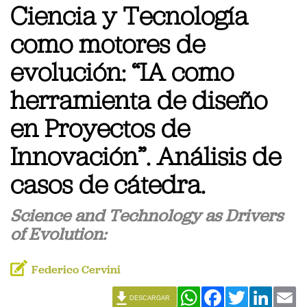
Ciencia y Tecnología
como motores de
evolución: “IA como
herramienta de diseño
en Proyectos de
Innovación”. Análisis de
casos de cátedra.
Science and Technology as Drivers
of Evolution:
Federico Cervini
WhatsApp
Facebook
Twitter
Linked
Em
DESCARGAR