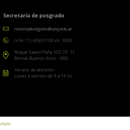
Secretaría de posgrado
revistadivulgatio@unq.edu.ar
(+54 11) 43657100 int. 5383
Roque Saenz Peña 352 Of. 71
Bernal, Buenos Aires - ARG
Horario de atención:
Lunes a viernes de 9 a 16 hs.
onbyte