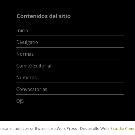
Contenidos del sitio
Inicio
Divulgatio
Normas
Comité Editorial
Números
Convocatorias
OJS
 desarrollado con software libre WordPress - Desarrollo Web:
Estudio Com