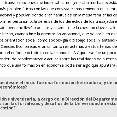
s esas transformaciones me inquietaba, me generaba mucha neces
más problemáticas con las que convivía. Y más teniendo en cuenta 
 nacional y popular, donde eran habituales en la mesa familiar las co
primer peronismo, la defensa de los derechos de los trabajadores e
sde joven me llevó a pensar y a sentir que la cuestión clave era l
 hecho, cuando hice la orientación vocacional, que se hacía en es
e orientación social, como sociolo-gía o trabajo social. Y ente
iencias Económicas eran un tanto refractarias a estos temas desd
ndo el enfoque ortodoxo en la economía. Así que ese fue un poco 
ntender, de problematizar y actuar sobre las realidades de nuestr
endo que una formación en economía podía ser algo que apuntara 
ue desde el inicio fue una formación heterodoxa, y de un
s económicas?
ión universitaria, a cargo de la Dirección del Departam
son las fortalezas y desafíos de la Universidad en est
gestión?