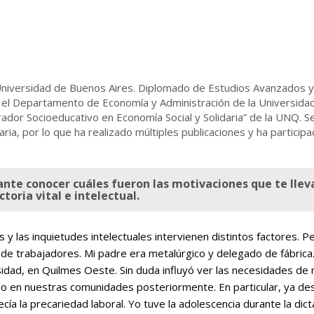
niversidad de Buenos Aires. Diplomado de Estudios Avanzados y 
 el Departamento de Economía y Administración de la Universida
dor Socioeducativo en Economía Social y Solidaria” de la UNQ. Se
daria, por lo que ha realizado múltiples publicaciones y ha particip
ante conocer cuáles fueron las motivaciones que te lle
oria vital e intelectual.
es y las inquietudes intelectuales intervienen distintos factores. 
 de trabajadores. Mi padre era metalúrgico y delegado de fábrica
rsidad, en Quilmes Oeste. Sin duda influyó ver las necesidades de
do en nuestras comunidades posteriormente. En particular, ya de
a la precariedad laboral. Yo tuve la adolescencia durante la dict