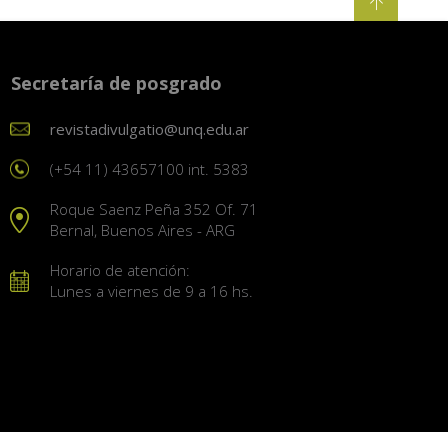
Secretaría de posgrado
revistadivulgatio@unq.edu.ar
(+54 11) 43657100 int. 5383
Roque Saenz Peña 352 Of. 71
Bernal, Buenos Aires - ARG
Horario de atención:
Lunes a viernes de 9 a 16 hs.