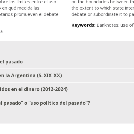
bre los límites entre el uso
on the boundaries between the 
do en qué medida las
the extent to which state int
etarios promueven el debate
debate or subordinate it to pa
Keywords:
Banknotes; use of h
ca.
del pasado
n la Argentina (S. XIX-XX)
idos en el dinero (2012-2024)
el pasado” o “uso político del pasado”?