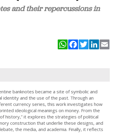
tes and their repercussions in
WhatsApp
Facebook
Twitter
LinkedIn
Email
tine banknotes became a site of symbolic and
al identity and the use of the past. Through an
ferent currency series, this work investigates how
printed ideological meanings on money. From the
f history,” it explores the strategies of political
mory construction that underlie these designs, and
ebate, the media, and academia. Finally, it reflects