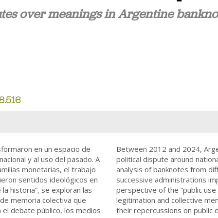
putes over meanings in Argentine bankno
8.516
nsformaron en un espacio de
Between 2012 and 2024, Argen
 nacional y al uso del pasado. A
political dispute around nation
familias monetarias, el trabajo
analysis of banknotes from dif
ieron sentidos ideológicos en
successive administrations im
la historia”, se exploran las
perspective of the “public use o
n de memoria colectiva que
legitimation and collective me
 el debate público, los medios
their repercussions on public d