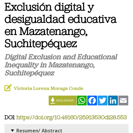
Exclusión digital y
desigualdad educativa
en Mazatenango,
Suchitepéquez
Digital Exclusion and Educational
Inequality in Mazatenango,
Suchitepéquez
Victoria Lorena Moraga Conde
WhatsApp
Facebook
Twitter
Linked
Em
DESCARGAR
DOI:
https://doi.org/10.48160/25913530di28.553
Resumen/ Abstract