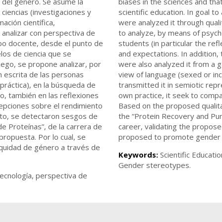
 del género. Se asume la
biases in the sciences and th
ciencias (investigaciones y
scientific education. In goal t
ación científica,
were analyzed it through quali
analizar con perspectiva de
to analyze, by means of psych
rpo docente, desde el punto de
students (in particular the refl
elos de ciencia que se
and expectations. In addition,
ego, se propone analizar, por
were also analyzed it from a g
n escrita de las personas
view of language (sexed or in
 práctica), en la búsqueda de
transmitted it in semiotic repr
mo, también en las reflexiones
own practice, it seek to comp
cepciones sobre el rendimiento
Based on the proposed qualita
esto, se detectaron sesgos de
the “Protein Recovery and Pur
de Proteínas”, de la carrera de
career, validating the propose
propuesta. Por lo cual, se
proposed to promote gender e
quidad de género a través de
Keywords:
Scientific Educati
Gender stereotypes.
otecnología, perspectiva de