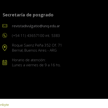
Secretaría de posgrado
revistadivulgatio@unq.edu.ar
(+54 11) 43657100 int. 5383
Roque Saenz Peña 352 Of. 71
Bernal, Buenos Aires - ARG
Horario de atención:
Lunes a viernes de 9 a 16 hs.
onbyte