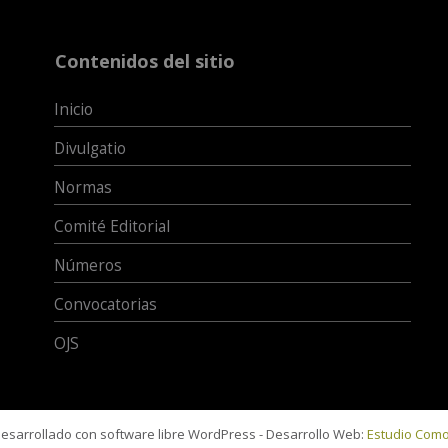
Contenidos del sitio
Inicio
Divulgatio
Normas
Comité Editorial
Números
Convocatorias
OJS
 desarrollado con software libre WordPress - Desarrollo Web:
Estudio Com