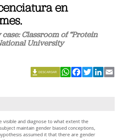
icenciatura en
lmes.
case: Classroom of “Protein
National University
WhatsApp
Facebook
Twitter
LinkedIn
Email
DESCARGAR
e visible and diagnose to what extent the
 subject maintain gender biased conceptions,
hypothesis assumed it that there are gender