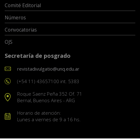
Comité Editorial
Números
Convocatorias
OJS
Secretaría de posgrado
revistadivulgatio@unq.edu.ar
(+54 11) 43657100 int. 5383
Roque Saenz Peña 352 Of. 71
Bernal, Buenos Aires - ARG
Horario de atención:
Lunes a viernes de 9 a 16 hs.