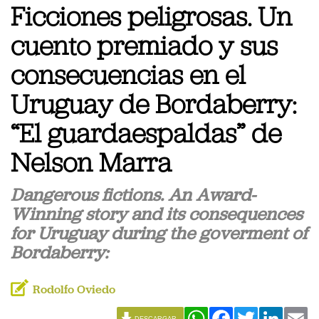
Ficciones peligrosas. Un
cuento premiado y sus
consecuencias en el
Uruguay de Bordaberry:
“El guardaespaldas” de
Nelson Marra
Dangerous fictions. An Award-
Winning story and its consequences
for Uruguay during the goverment of
Bordaberry:
Rodolfo Oviedo
WhatsApp
Facebook
Twitter
Linked
Em
DESCARGAR