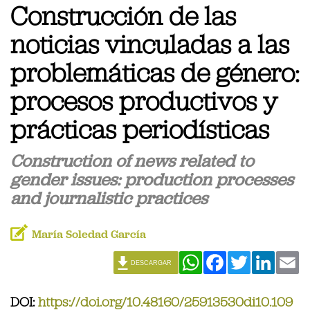
Construcción de las
noticias vinculadas a las
problemáticas de género:
procesos productivos y
prácticas periodísticas
Construction of news related to
gender issues: production processes
and journalistic practices
María Soledad García
WhatsApp
Facebook
Twitter
Linked
Em
DESCARGAR
DOI:
https://doi.org/10.48160/25913530di10.109