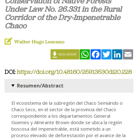
Conservation of Native Forests
Under Law No. 26.331 in the Rural
Corridor of the Dry-Impenetrable
Chaco
Walter Hugo Lescano
WhatsApp
Facebook
Twitter
Linked
Em
DESCARGAR
DOI:
https://doi.org/10.48160/25913530di20.228
Resumen/Abstract
El ecosistema de la subregión del Chaco Semiárido o
Chaco Seco, en el sector de la provincia del Chaco
correspondiente a los departamentos General
Güemes y Almirante Brown donde se ubica la región
boscosa del Impenetrable, está sometido a un
proceso elevado de deforestación por el avance de la