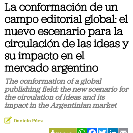
La conformación de un
campo editorial global: el
nuevo escenario para la
circulación de las ideas y
su impacto en el
mercado argentino
The conformation of a global
publishing field: the new scenario for
the circulation of ideas and its
impact in the Argentinian market
Daniela Páez
WhatsApp
Facebook
Twitter
Linked
Em
DESCARGAR