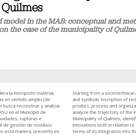
e Quilmes
 model in the MAB: conceptual and meth
n the case of the municipality of Quilm
ra la inscripción material,
Starting from a sociotechnical
as en sentido amplio (de
and symbolic inscription of te
n busca reconstruir y analizar
product, process and organiza
RSU en el Municipio de
analyze the trajectory of the
nuidades, rupturas e
Municipality of Quilmes, identif
pal de gestión de residuos
innovations both in relation t
De esta manera, presento en
terms of its integration into 