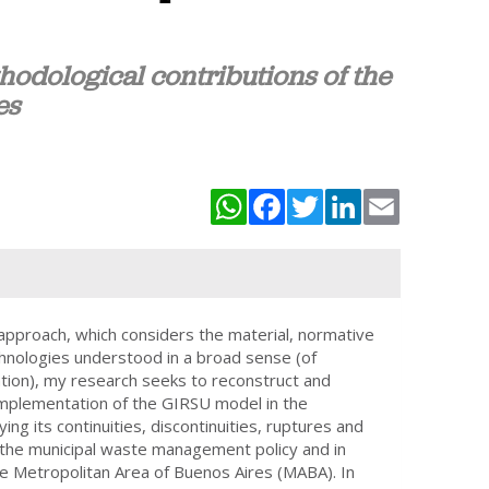
odological contributions of the
es
WhatsApp
Facebook
Twitter
LinkedIn
Email
 approach, which considers the material, normative
chnologies understood in a broad sense (of
tion), my research seeks to reconstruct and
 implementation of the GIRSU model in the
ying its continuities, discontinuities, ruptures and
o the municipal waste management policy and in
the Metropolitan Area of Buenos Aires (MABA). In