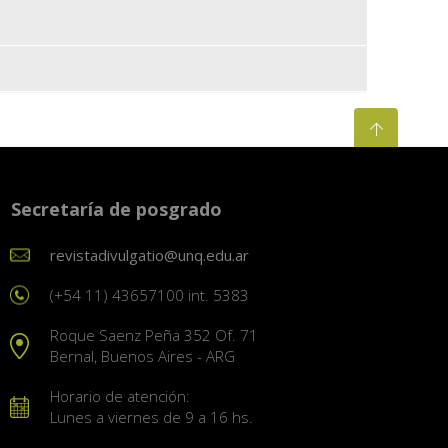
Secretaría de posgrado
revistadivulgatio@unq.edu.ar
(+54 11) 43657100 int. 5383
Roque Saenz Peña 352 Of. 71
Bernal, Buenos Aires - ARG
Horario de atención:
Lunes a viernes de 9 a 16 hs.