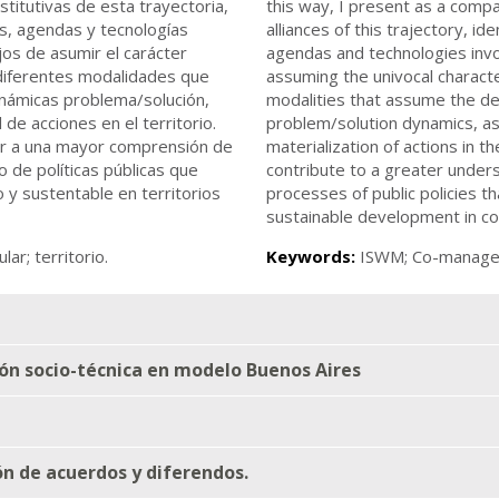
stitutivas de esta trayectoria,
this way, I present as a compa
es, agendas y tecnologías
alliances of this trajectory, i
jos de asumir el carácter
agendas and technologies invo
 diferentes modalidades que
assuming the univocal characte
dinámicas problema/solución,
modalities that assume the def
 de acciones en el territorio.
problem/solution dynamics, as 
ar a una mayor comprensión de
materialization of actions in 
 de políticas públicas que
contribute to a greater unders
 y sustentable en territorios
processes of public policies t
sustainable development in co
ar; territorio.
Keywords:
ISWM; Co-manageme
ón socio-técnica en modelo Buenos Aires
ón de acuerdos y diferendos.