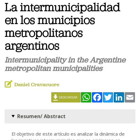
La intermunicipalidad
en los municipios
metropolitanos
argentinos
Intermunicipality in the Argentine
metropolitan municipalities
Daniel Cravacuore
WhatsApp
Facebook
Twitter
Linked
Em
DESCARGAR
Resumen/ Abstract
El objetivo de este artículo es analizar la dinámica de