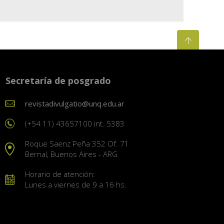
Secretaría de posgrado
revistadivulgatio@unq.edu.ar
(+54 11) 43657100 int. 5383
Roque Saenz Peña 352 Of. 71
Bernal, Buenos Aires - ARG
Horario de atención:
Lunes a viernes de 9 a 16 hs.