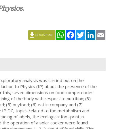
Physics.
WhatsApp
Facebook
Twitter
LinkedIn
Email
DESCARGAR
 exploratory analysis was carried out on the
oduction to Physics (IP) about the presence of the
For this, seven dimensions on food competencies
ioning of the body with respect to nutrition; (3)
d; (5) buyfood; (6) eat in company and (7)
he IP DC, topics related to the metabolism and
ading of labels, the ecological foot print in
d the operation of a solar cooker were found.
th dimensions 1, 2, 3 and 4 of food skills. This