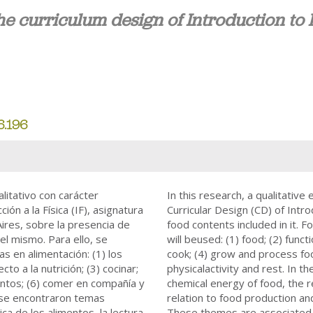
e curriculum design of Introduction to 
6.196
alitativo con carácter
In this research, a qualitative
ión a la Física (IF), asignatura
Curricular Design (CD) of Intr
ires, sobre la presencia de
food contents included in it. 
el mismo. Para ello, se
will beused: (1) food; (2) funct
s en alimentación: (1) los
cook; (4) grow and process foo
o a la nutrición; (3) cocinar;
physicalactivity and rest. In t
mentos; (6) comer en compañía y
chemical energy of food, the re
IF se encontraron temas
relation to food production an
ca de los alimentos, la lectura
These themes are associated wi