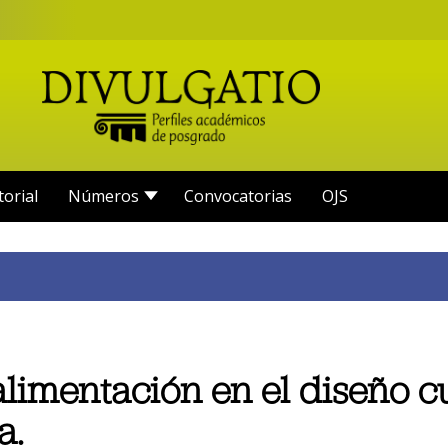
torial
Números
Convocatorias
OJS
limentación en el diseño cu
a.