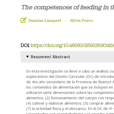
The competences of feeding in th
Damian Lampert
Silvia Porro
DOI:
https://doi.org/10.48160/25913530di1
Resumen/ Abstract
En esta investigación se llevó a cabo un análisis cu
exploratorio del Diseño Curricular (DC) de Introducc
de 4to año secundario de la Provincia de Buenos A
los contenidos de alimentación que se incluyen en 
utilizaron siete dimensiones sobre las competencia
alimentos; (2) funcionamiento del cuerpo con respect
(4) cultivar y elaborar alimentos; (5) comprar ali
(7) la actividad física y el descanso. En el DC de 
relacionados con el metabolismo y la energía quími