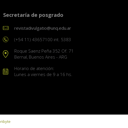
Secretaría de posgrado
revistadivulgatio@unq.edu.ar
(+54 11) 43657100 int. 5383
Roque Saenz Peña 352 Of. 71
Bernal, Buenos Aires - ARG
Horario de atención:
Lunes a viernes de 9 a 16 hs.
onbyte