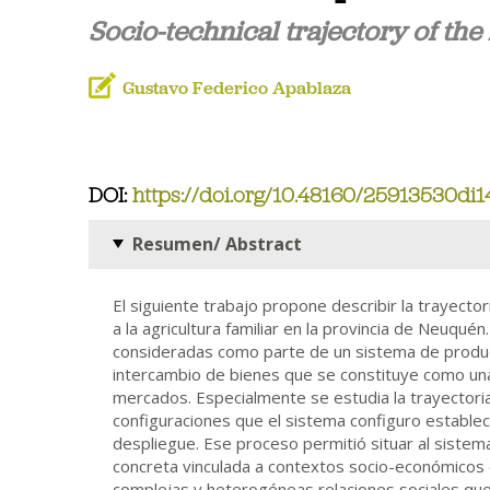
Socio-technical trajectory of th
Gustavo Federico Apablaza
DOI:
https://doi.org/10.48160/25913530di1
Resumen/ Abstract
El siguiente trabajo propone describir la trayector
a la agricultura familiar en la provincia de Neuqué
consideradas como parte de un sistema de producc
intercambio de bienes que se constituye como una
mercados. Especialmente se estudia la trayectoria 
configuraciones que el sistema configuro estable
despliegue. Ese proceso permitió situar al sistema
concreta vinculada a contextos socio-económicos 
complejas y heterogéneas relaciones sociales que