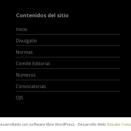
Contenidos del sitio
Inicio
Divulgatio
Normas
Comité Editorial
Números
Convocatorias
OJS
 desarrollado con software libre WordPress - Desarrollo Web:
Estudio Com