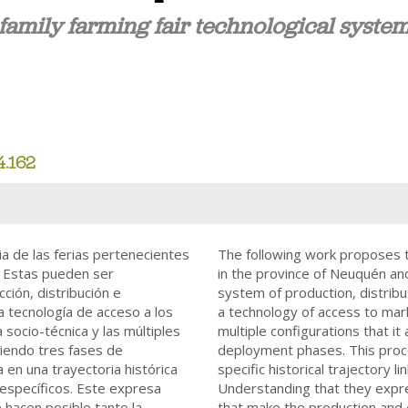
e family farming fair technological syst
4.162
ia de las ferias pertenecientes
The following work proposes to
n. Estas pueden ser
in the province of Neuquén an
ión, distribución e
system of production, distribu
 tecnología de acceso a los
a technology of access to mark
socio-técnica y las múltiples
multiple configurations that it
ciendo tres fases de
deployment phases. This proce
 en una trayectoria histórica
specific historical trajectory 
específicos. Este expresa
Understanding that they expr
 hacen posible tanto la
that make the production and 