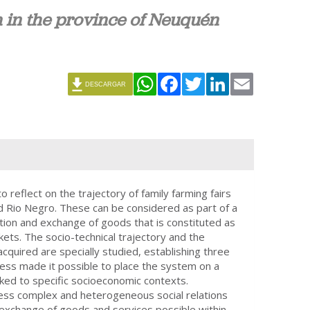
em in the province of Neuquén
WhatsApp
Facebook
Twitter
LinkedIn
Email
DESCARGAR
 reflect on the trajectory of family farming fairs
d Rio Negro. These can be considered as part of a
tion and exchange of goods that is constituted as
ets. The socio-technical trajectory and the
 acquired are specially studied, establishing three
ss made it possible to place the system on a
linked to specific socioeconomic contexts.
ess complex and heterogeneous social relations
exchange of goods and services possible within