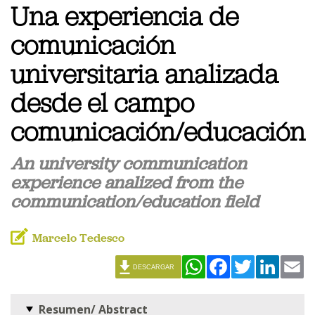
Una experiencia de
comunicación
universitaria analizada
desde el campo
comunicación/educación
An university communication
experience analized from the
communication/education field
Marcelo Tedesco
WhatsApp
Facebook
Twitter
Linked
Em
DESCARGAR
Resumen/ Abstract