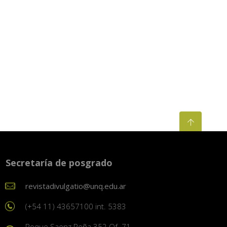
Secretaría de posgrado
revistadivulgatio@unq.edu.ar
(+54 11) 43657100 int. 5383
Roque Saenz Peña 352 Of. 71