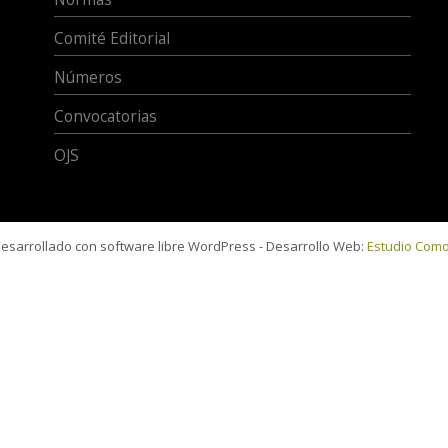
Comité Editorial
Números
Convocatorias
OJS
 desarrollado con software libre WordPress - Desarrollo Web:
Estudio Com