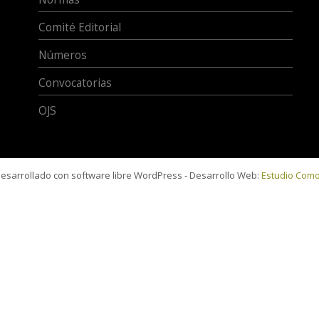
Comité Editorial
Números
Convocatorias
OJS
 desarrollado con software libre WordPress - Desarrollo Web:
Estudio Com