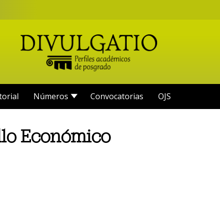
torial
Números
Convocatorias
OJS
llo Económico