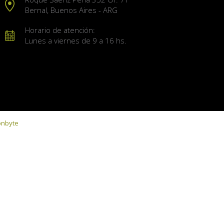
Bernal, Buenos Aires - ARG
Horario de atención:
Lunes a viernes de 9 a 16 hs.
onbyte