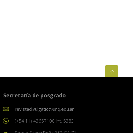
Secretaría de posgrado
revistadivulgatio@unq.edu.ar
(+54 11) 43657100 int. 5383
Roque Saenz Peña 352 Of. 71