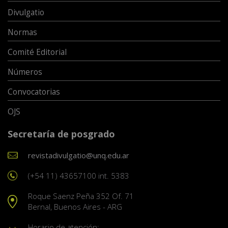
Divulgatio
Normas
Comité Editorial
Números
Convocatorias
OJS
Secretaría de posgrado
revistadivulgatio@unq.edu.ar
(+54 11) 43657100 int. 5383
Roque Saenz Peña 352 Of. 71
Bernal, Buenos Aires - ARG
Horario de atención: