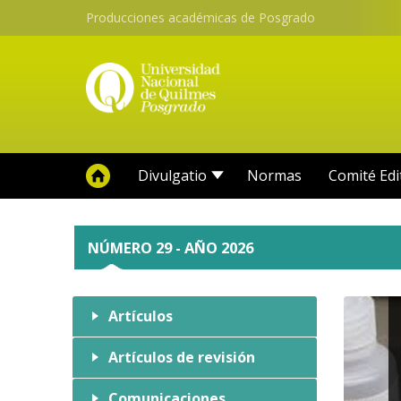
Producciones académicas de Posgrado
Divulgatio
Normas
Comité Edi
NÚMERO 29 - AÑO 2026
Artículos
Artículos de revisión
Comunicaciones