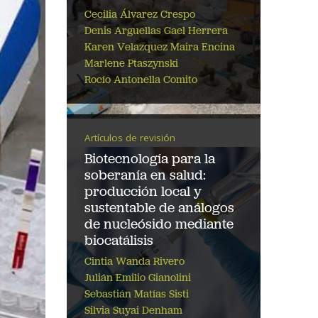
Cecilia Álvarez Crespo
Denis Arguellas
Gael Herrera
Karen Velazquez
Maira Encina
Marlene Ptaszynski
Rocío Antonella Comito
Artículos de revisión
Biotecnología para la
soberanía en salud:
producción local y
sustentable de análogos
de nucleósido mediante
biocatálisis
Cintia Wanda Rivero
Julián Emilio Gianolini
Sebastián Matías Sisti
Silvia Suyai Denham