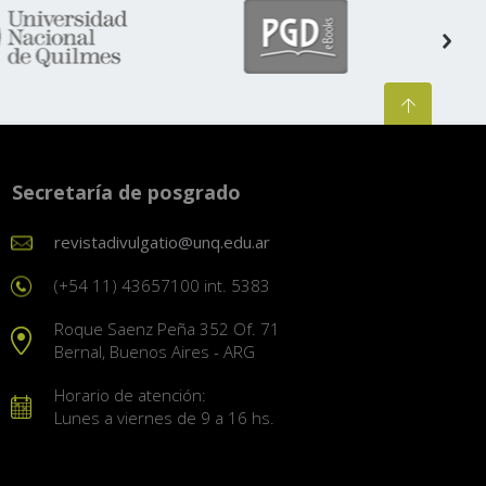
Secretaría de posgrado
revistadivulgatio@unq.edu.ar
(+54 11) 43657100 int. 5383
Roque Saenz Peña 352 Of. 71
Bernal, Buenos Aires - ARG
Horario de atención:
Lunes a viernes de 9 a 16 hs.