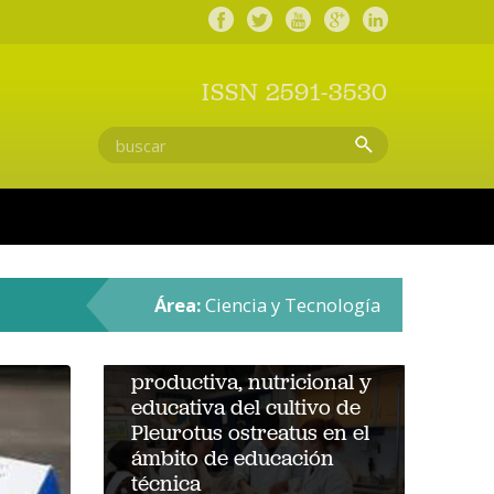
ISSN 2591-3530
Artículos
Área:
Ciencia y Tecnología
Transformación de
residuos agroforestales
en alimento: evaluación
productiva, nutricional y
educativa del cultivo de
Pleurotus ostreatus en el
ámbito de educación
técnica