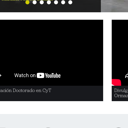
tación Doctorado en CyT
Divulg
Ormaz